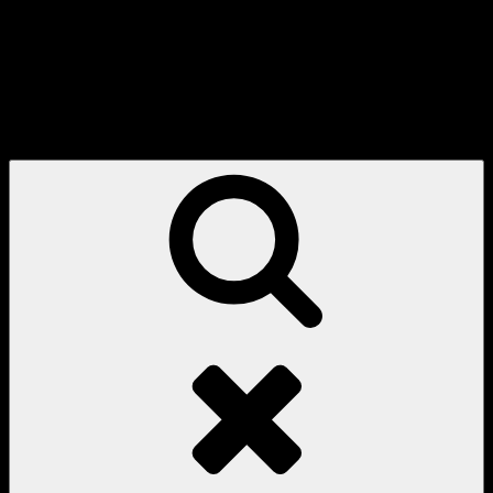
item
Search