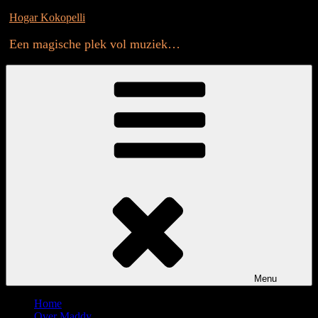
Skip
Hogar Kokopelli
to
content
Een magische plek vol muziek…
Menu
Home
Over Maddy