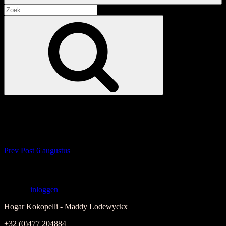
Search
for:
Search
IMG_3098 groot
Berichtnavigatie
Previous
Prev Post
6 augustus
Post
Een reactie achterlaten
Je moet
inloggen
om een reactie te kunnen plaatsen.
Hogar Kokopelli - Maddy Lodewyckx
+32 (0)477 204884